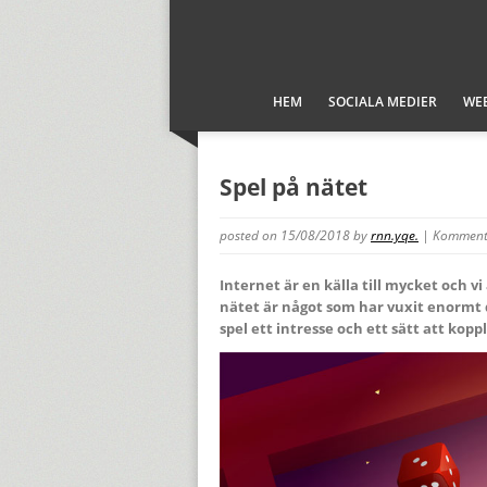
HEM
SOCIALA MEDIER
WE
Spel på nätet
posted on 15/08/2018
by
rnn.yqe.
|
Kommenta
Internet är en källa till mycket och v
nätet är något som har vuxit enormt d
spel ett intresse och ett sätt att kopp