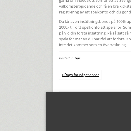
gärna om Videoslots som är ett av Sverige 
välkomsterbjudande och få en bra kickstar
registrering av ett spelkonto och du gör d
Du får även insättningsbonus på 100% upp t
2000:- till ditt spelkonto att spela för. 
på vid din första insättning. På så sätt så 
spela för mer än du har råd att förlora.
inte det kommer som en överraskning.
Posted in
Tips
« Dags för något annat