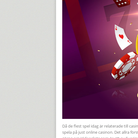
Då de flest spel idag är relaterade till c
spela på just online casinon. Det allra för