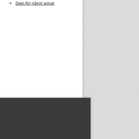
Dags för något annat